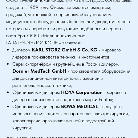
ООО «Медицинская фирма ГАЛАТЕЯ-ЭНДОСКОПЫ» была
создана в 1989 году. Фирма занимается импортом,
продажей, установкой и сервисным обслуживанием
медицинского оборудования. За более чем двадцатилетнюю
историю мы заработали репутацию надёжного и верного
партнёра. ООО «Медицинская фирма
ГАЛАТЕЯ-ЭНДОСКОПЫ» является:
Дилером
KARL STORZ GmbH & Co. KG
- мирового
лидера в производстве техники и инструментов;
Сервис-партнёром и крупнейшим в России дилером
Dornier MedTech GmbH
- производителя оборудования
для дистанционной литотрипсии, лазерной и
рентгенологической техники;
Официальным дилером
HOYA Corporation
- мирового
дилера в производстве эндоскопов марки Pentax;
Официальным дилером
BOWA MEDICAL
- ведущего
мирового производителя аппаратов для электрохирургии,
криохирургии, аргоноплазменной и водоструйной
хирургии;
Наши специалисты регулярно проходят обучение и имеют