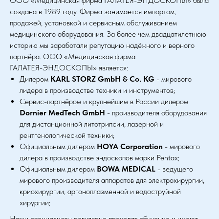
ООО «Медицинская фирма ГАЛАТЕЯ-ЭНДОСКОПЫ» была
создана в 1989 году. Фирма занимается импортом,
продажей, установкой и сервисным обслуживанием
медицинского оборудования. За более чем двадцатилетнюю
историю мы заработали репутацию надёжного и верного
партнёра. ООО «Медицинская фирма
ГАЛАТЕЯ-ЭНДОСКОПЫ» является:
Дилером
KARL STORZ GmbH & Co. KG
- мирового
лидера в производстве техники и инструментов;
Сервис-партнёром и крупнейшим в России дилером
Dornier MedTech GmbH
- производителя оборудования
для дистанционной литотрипсии, лазерной и
рентгенологической техники;
Официальным дилером
HOYA Corporation
- мирового
дилера в производстве эндоскопов марки Pentax;
Официальным дилером
BOWA MEDICAL
- ведущего
мирового производителя аппаратов для электрохирургии,
криохирургии, аргоноплазменной и водоструйной
хирургии;
Наши специалисты регулярно проходят обучение и имеют