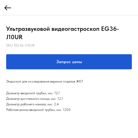
Ультразвуковой видеогастроскоп EG36-
J10UR
SKU:
EG36-J10UR
Запрос цены
Эндоскоп для исследования верхних отделов ЖКТ
Диаметр вводимой трубки, мм:: 12.1
Диаметр дистального конца, мм:: 12.1
Диаметр рабочего канала, мм:: 2.4
Рабочая длина вводимой трубки, мм:: 1250