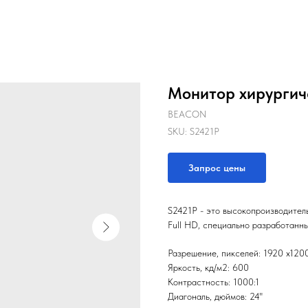
Монитор хирургич
BEACON
SKU:
S2421P
Запрос цены
S2421P - это высокопроизводител
Full HD, специально разработанн
Разрешение, пикселей: 1920 х120
Яркость, кд/м2: 600
Контрастность: 1000:1
Диагональ, дюймов: 24"