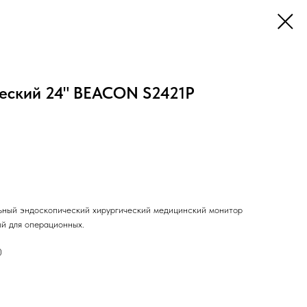
еский 24" BEACON S2421P
ьный эндоскопический хирургический медицинский монитор
ый для операционных.
0