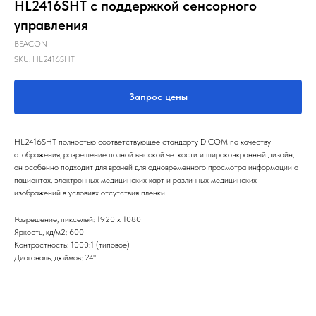
HL2416SHT с поддержкой сенсорного
управления
BEACON
SKU:
HL2416SHT
Запрос цены
HL2416SHT полностью соответствующее стандарту DICOM по качеству
отображения, разрешение полной высокой четкости и широкоэкранный дизайн,
он особенно подходит для врачей для одновременного просмотра информации о
пациентах, электронных медицинских карт и различных медицинских
изображений в условиях отсутствия пленки.
Разрешение, пикселей: 1920 x 1080
Яркость, кд/м2: 600
Контрастность: 1000:1 (типовое)
Диагональ, дюймов: 24"