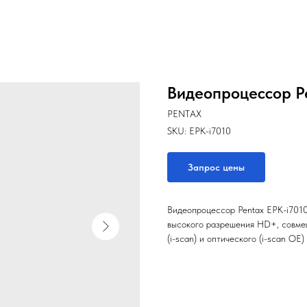
Видеопроцессор Pe
PENTAX
SKU:
EPK-i7010
Запрос цены
Видеопроцессор Pentax EPK-i701
высокого разрешения HD+, совме
(i-scan) и оптического (i-scan OE