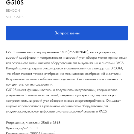
G510S
BEACON
SKU:
G510S
Запрос цены
G510S имеет высокое разрешение 5MP (2560X2048), высокую яркость,
высокий коэффициент контрастности и широкий угол обзора, может применяться
для различного медицинского оборудования для визуализации и системы PACS.
Каждый монитор строго откалиброван в соответствии со стандартом DICOM,
что обеспечивает точное отображение медицинских изображений и деталей.
Встроенная система стабилизации подсветки обеспечивает согласованность
при длительном использовании.
G510S имеет функции цветной и полутоновой визуализации, сверхвысокое
разрешение 5 миллионов пикселей, сверхвысокую яркость, сверхвысокую
контрастность, широкий угол обзора и низкое энергопотребление. Он может
широко использоваться в различном медицинском оборудовании для
визуализации, включая цифровые системы молочной железы и PACS
Разрешение, пикселей: 2560 x 2548
Яркость, кд/м2: 3000
Контрастность: 2000:1 (типовое)