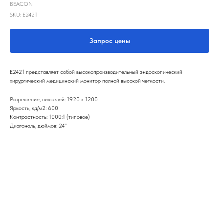
BEACON
SKU:
E2421
Запрос цены
E2421 представляет собой высокопроизводительный эндоскопический
хирургический медицинский монитор полной высокой четкости.
Разрешение, пикселей: 1920 х 1200
Яркость, кд/м2: 600
Контрастность: 1000:1 (типовое)
Диагональ, дюймов: 24"